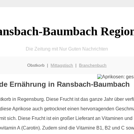
ansbach-Baumbach Region
Die Zeitung mit Nur Guten Nachrichten
Obstkorb |
Mittagstisch
|
Branchenbuch
unde Ernährung in Ransbach-Baumbach
stkorb in Regensburg. Diese Frucht ist das ganze Jahr über ver
ese Aprikose auch getrocknet einen hervorragenden Geschmack
e mit sich. Diese Frucht ist ein großer Lieferant an Vitaminen un
Provitamin A (Carotin). Zudem sind die Vitamine B1, B2 und C so