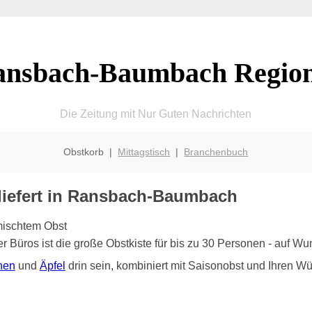
ansbach-Baumbach Region
Die Zeitung mit Nur Guten Nachrichten
Obstkorb |
Mittagstisch
|
Branchenbuch
eliefert in Ransbach-Baumbach
 Büros ist die große Obstkiste für bis zu 30 Personen - auf 
nen
und
Äpfel
drin sein, kombiniert mit Saisonobst und Ihren W