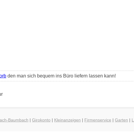
orb
den man sich bequem ins Büro liefern lassen kann!
ur
sbach-Baumbach
|
Girokonto
|
Kleinanzeigen
|
Firmenservice
|
Garten
|
L